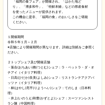
「福岡の食フェア」が開催され、「はかた地ど
り」、「博多和牛」、「特鮮本鰆」などの県産食材
を使ったメニューが提供されます。
この機会に是非、「福岡の食」のおいしさをご堪能
ください。
１開催期間
令和５年１月～２月
※店舗により開催期間が異なります。詳細は別紙をご参照く
ださい。
２トップシェフ及び開催店舗
・落合(おちあい)務(つとむ)シェフ：ラ・ベットラ・ダ・オ
チアイ（イタリア料理）
・日高(ひだか)良美(よしみ)シェフ：リストランテアクアパ
ッツァ（イタリア料理）
・林(はやし)亮平(りようへい)シェフ：てのしま（日本料
理）
・井上(いのうえ)和豊(かずとよ)シェフ：スーツァンレスト
ラン陳（中国料理）