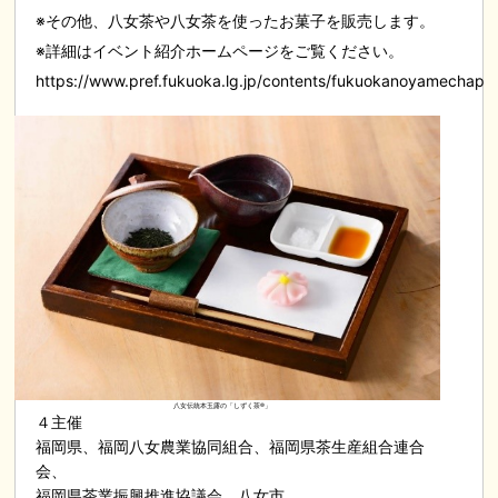
※その他、八女茶や八女茶を使ったお菓子を販売します。
※詳細はイベント紹介ホームページをご覧ください。
https://www.pref.fukuoka.lg.jp/contents/fukuokanoyamechapr
八女伝統本玉露の「しずく茶®」
４主催
福岡県、福岡八女農業協同組合、福岡県茶生産組合連合
会、
福岡県茶業振興推進協議会、八女市