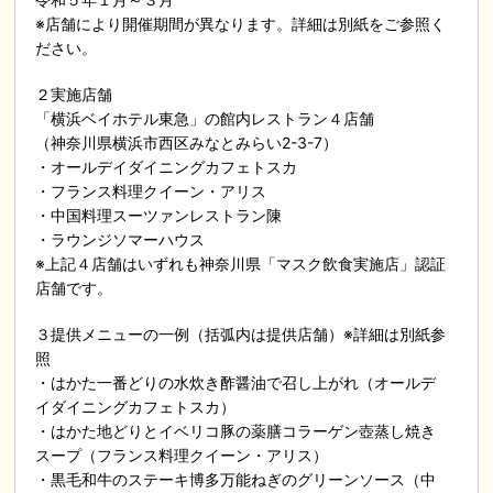
※店舗により開催期間が異なります。詳細は別紙をご参照く
ださい。
２実施店舗
「横浜ベイホテル東急」の館内レストラン４店舗
（神奈川県横浜市西区みなとみらい2-3-7）
・オールデイダイニングカフェトスカ
・フランス料理クイーン・アリス
・中国料理スーツァンレストラン陳
・ラウンジソマーハウス
※上記４店舗はいずれも神奈川県「マスク飲食実施店」認証
店舗です。
３提供メニューの一例（括弧内は提供店舗）※詳細は別紙参
照
・はかた一番どりの水炊き酢醤油で召し上がれ（オールデ
イダイニングカフェトスカ）
・はかた地どりとイベリコ豚の薬膳コラーゲン壺蒸し焼き
スープ（フランス料理クイーン・アリス）
・黒毛和牛のステーキ博多万能ねぎのグリーンソース（中