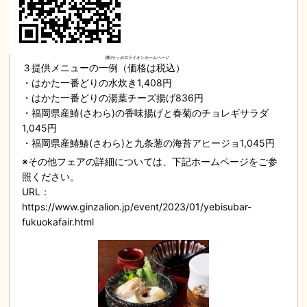
(株)サッポロライオンホームページ
３提供メニューの一例（価格は税込）
・はかた一番どりの水炊き1,408円
・はかた一番どりの湯葉チーズ揚げ836円
・福岡県産鰆(さわら)の香味揚げと春菊のチョレギサラダ
1,045円
・福岡県産鰆鰆(さわら)と九条葱の海苔アヒージョ1,045円
※その他フェアの詳細については、下記ホームページをご参
照ください。
URL：
https://www.ginzalion.jp/event/2023/01/yebisubar-
fukuokafair.html