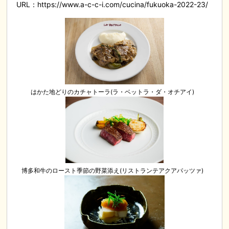
URL：https://www.a-c-c-i.com/cucina/fukuoka-2022-23/
はかた地どりのカチャトーラ(ラ・ベットラ・ダ・オチアイ)
博多和牛のロースト季節の野菜添え(リストランテアクアパッツァ)