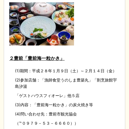
２豊前「豊前海一粒かき」
(1)期間：平成２８年１月９日（土）～２月１４日（金）
(2)参加店舗：「漁師食堂うのしま豊築丸」「割烹旅館宇
島汐湯
「ゲストハウスフィオーレ」他５店
(3)内容：「豊前海一粒かき」の炭火焼き等
(4)問い合わせ先：豊前市観光協会
（℡０９７９－５３－６６６０））