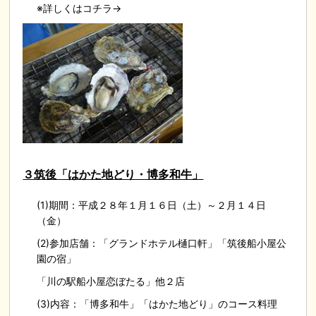
※詳しくはコチラ→
３筑後「はかた地どり・博多和牛」
(1)期間：平成２８年１月１６日（土）～２月１４日
（金）
(2)参加店舗：「グランドホテル樋口軒」「筑後船小屋公
園の宿」
「川の駅船小屋恋ぼたる」他２店
(3)内容：「博多和牛」「はかた地どり」のコース料理