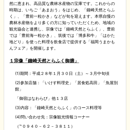
然に恵まれ、高品質な農林水産物の宝庫です。これからの
時期は、いちご「あまおう」をはじめ、「鐘崎天然とらふ
く」、「豊前一粒かき」などが旬を迎えます。本県自慢の
農林水産物をより多くの方に知っていただくため、地域の
観光協会と連携し、宗像では「鐘崎天然とらふく」、豊前
では「豊前海一粒かき」、筑後では「博多和牛」「はかた
地どり」を使った料理を飲食店で提供する「福岡うまかも
んフェア」を開催します。
１宗像「鐘崎天然とらふく御膳」
(1)期間：平成２８年１月３０日（土）～３月中旬頃
(2)参加店舗：「いけす料理史」「居食処高田」「魚屋別
館」
「御宿はなわらび」他１３店
(3)内容：「鐘崎天然とらふく」のコース料理等
(4)問い合わせ先：宗像観光情報コーナー
（℡０９４０－６２－３８１１）