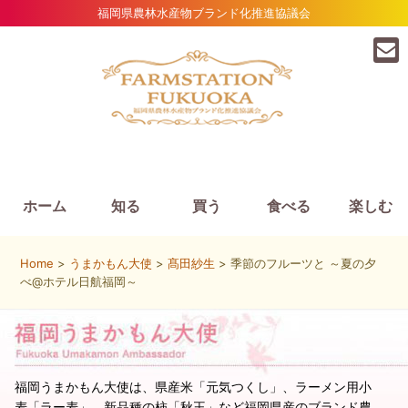
福岡県農林水産物ブランド化推進協議会
ホーム
知る
買う
食べる
楽しむ
Home
>
うまかもん大使
>
髙田紗生
> 季節のフルーツと ～夏の夕
べ@ホテル日航福岡～
福岡うまかもん大使は、県産米「元気つくし」、ラーメン用小
麦「ラー麦」、新品種の柿「秋王」など福岡県産のブランド農