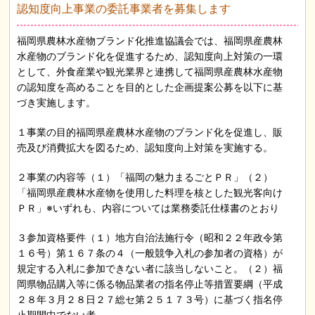
認知度向上事業の委託事業者を募集します
福岡県農林水産物ブランド化推進協議会では、福岡県産農林
水産物のブランド化を促進するため、認知度向上対策の一環
として、外食産業や観光業界と連携して福岡県産農林水産物
の認知度を高めることを目的とした企画提案公募を以下に基
づき実施します。
１事業の目的福岡県産農林水産物のブランド化を促進し、販
売及び消費拡大を図るため、認知度向上対策を実施する。
２事業の内容等（１）「福岡の魅力まるごとＰＲ」（２）
「福岡県産農林水産物を使用した料理を核とした観光客向け
ＰＲ」※いずれも、内容については業務委託仕様書のとおり
３参加資格要件（１）地方自治法施行令（昭和２２年政令第
１６号）第１６７条の４（一般競争入札の参加者の資格）が
規定する入札に参加できない者に該当しないこと。（２）福
岡県物品購入等に係る物品業者の指名停止等措置要綱（平成
２８年３月２８日２７総セ第２５１７３号）に基づく指名停
止期間中でない者。