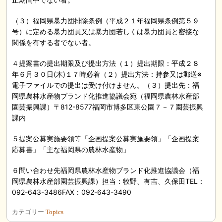
（３）福岡県暴力団排除条例（平成２１年福岡県条例第５９
号）に定める暴力団員又は暴力団若しくは暴力団員と密接な
関係を有する者でない者。
４提案書の提出期限及び提出方法（１）提出期限：平成２８
年６月３０日(木)１７時必着（２）提出方法：持参又は郵送※
電子ファイルでの提出は受け付けません。（３）提出先：福
岡県農林水産物ブランド化推進協議会宛（福岡県農林水産部
園芸振興課）〒812-8577福岡市博多区東公園７－７園芸振興
課内
５提案公募実施要領等「企画提案公募実施要領」「企画提案
応募書」「主な福岡県の農林水産物」
６問い合わせ先福岡県農林水産物ブランド化推進協議会（福
岡県農林水産部園芸振興課）担当：牧野、有吉、久保田TEL：
092-643-3486FAX：092-643-3490
カテゴリー
Topics