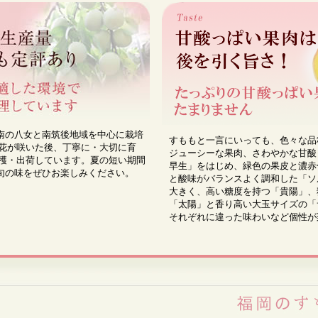
南の八女と南筑後地域を中心に栽培
すももと一言にいっても、色々な品
に花が咲いた後、丁寧に・大切に育
ジューシーな果肉、さわやかな甘酸
収穫・出荷しています。夏の短い期間
早生」をはじめ、緑色の果皮と濃赤
旬の味をぜひお楽しみください。
と酸味がバランスよく調和した「ソ
大きく、高い糖度を持つ「貴陽」、
「太陽」と香り高い大玉サイズの「
それぞれに違った味わいなど個性が