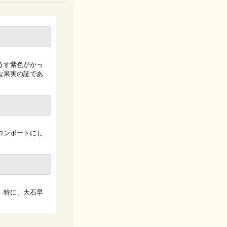
うす紫色がかっ
な果実の証であ
コンポートにし
。特に、大石早