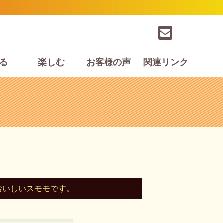
お
問
い
合
わ
る
楽しむ
お客様の声
関連リンク
せ
フ
ォ
ー
ム
おいしいスモモです。