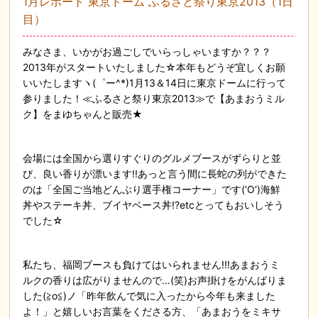
1月レポート 東京ドーム ふるさと祭り東京2013（1日
目）
みなさま、いかがお過ごしでいらっしゃいますか？？？
2013年がスタートいたしました☆本年もどうぞ宜しくお願
いいたしますヽ(゜ー^*)1月13＆14日に東京ドームに行って
参りました！≪ふるさと祭り東京2013≫で【あまおうミル
ク】をまゆちゃんと販売★
会場には全国から選りすぐりのグルメブースがずらりと並
び、良い香りが漂います!!あっと言う間に長蛇の列ができた
のは「全国ご当地どんぶり選手権コーナー」です(‘O‘)海鮮
丼やステーキ丼、ブイヤベース丼!?etcとってもおいしそう
でした☆
私たち、福岡ブースも負けてはいられません!!!あまおうミ
ルクの香りは広がりませんので…(笑)お声掛けをがんばりま
した(≧o≦)ノ「昨年飲んで気に入ったから今年も来ました
よ！」と嬉しいお言葉をくださる方、「あまおうをミキサ