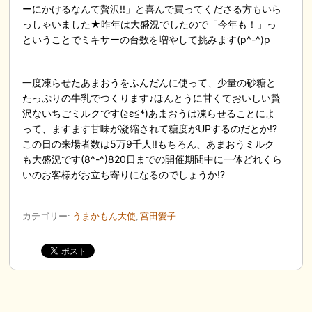
ーにかけるなんて贅沢!!」と喜んで買ってくださる方もいら
っしゃいました★昨年は大盛況でしたので「今年も！」っ
ということでミキサーの台数を増やして挑みます(p^-^)p
一度凍らせたあまおうをふんだんに使って、少量の砂糖と
たっぷりの牛乳でつくります♪ほんとうに甘くておいしい贅
沢ないちごミルクです(≧ε≦*)あまおうは凍らせることによ
って、ますます甘味が凝縮されて糖度がUPするのだとか!?
この日の来場者数は5万9千人!!もちろん、あまおうミルク
も大盛況です(8^-^)820日までの開催期間中に一体どれくら
いのお客様がお立ち寄りになるのでしょうか!?
カテゴリー:
うまかもん大使
,
宮田愛子