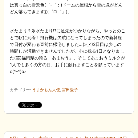
は真っ白の雪景色(゜-゜；)ドームの屋根から雪の塊がどん
どん落ちてきます∑(゜ロ゜」)」
水たまり？氷水たまり!?に足先がつかりながら、やっとのこ
とで駅に到着！飛行機は欠航になってしまったので新幹線
で日付が変わる直前に帰宅しました…(>_<)2日目は少しの
時間しか活動できませんでしたが、心に残る1日となりまし
た(笑)福岡県の誇る「あまおう」、そしてあまおうミルクが
1人でも多くの方の目、お手に触れますことを願っています
o(^-^)o♪
カテゴリー:
うまかもん大使
,
宮田愛子