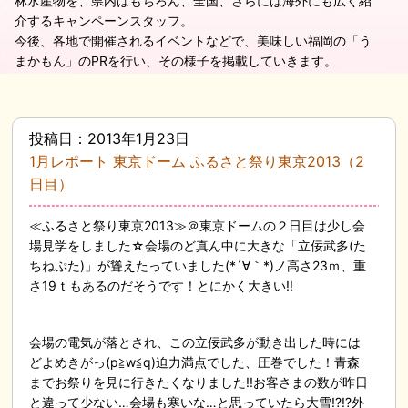
林水産物を、県内はもちろん、全国、さらには海外にも広く紹
介するキャンペーンスタッフ。
今後、各地で開催されるイベントなどで、美味しい福岡の「う
まかもん」のPRを行い、その様子を掲載していきます。
投稿日：2013年1月23日
1月レポート 東京ドーム ふるさと祭り東京2013（2
日目）
≪ふるさと祭り東京2013≫＠東京ドームの２日目は少し会
場見学をしました☆会場のど真ん中に大きな「立佞武多(た
ちねぷた)」が聳えたっていました(*´∀｀*)ノ高さ23ｍ、重
さ19ｔもあるのだそうです！とにかく大きい!!
会場の電気が落とされ、この立佞武多が動き出した時には
どよめきがっ(p≧w≦q)迫力満点でした、圧巻でした！青森
までお祭りを見に行きたくなりました!!お客さまの数が昨日
と違って少ない…会場も寒いな…と思っていたら大雪!?!?外