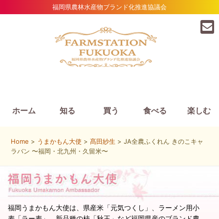
福岡県農林水産物ブランド化推進協議会
ホーム
知る
買う
食べる
楽しむ
Home
>
うまかもん大使
>
髙田紗生
> JA全農ふくれん きのこキャ
ラバン 〜福岡・北九州・久留米〜
福岡うまかもん大使は、県産米「元気つくし」、ラーメン用小
麦「ラー麦」、新品種の柿「秋王」など福岡県産のブランド農