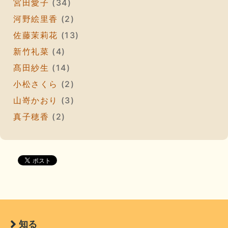
宮田愛子
(34)
河野絵里香
(2)
佐藤茉莉花
(13)
新竹礼菜
(4)
髙田紗生
(14)
小松さくら
(2)
山嵜かおり
(3)
真子穂香
(2)
知る