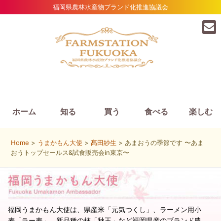
福岡県農林水産物ブランド化推進協議会
ホーム
知る
買う
食べる
楽しむ
Home
>
うまかもん大使
>
髙田紗生
> あまおうの季節です 〜あま
おうトップセールス&試食販売会in東京〜
福岡うまかもん大使は、県産米「元気つくし」、ラーメン用小
麦「ラー麦」、新品種の柿「秋王」など福岡県産のブランド農